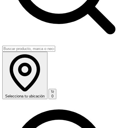
Selecciona
tu ubicación
0