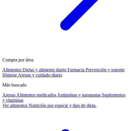
Compra por área
Alimentos
Dietas y alimento diario
Farmacia
Prevención y soporte
Higiene
Arenas y cuidado diario
Más buscado
Arenas
Alimentos medicados
Antipulgas y garrapatas
Suplementos
y vitaminas
Ver alimentos
Nutrición por especie y tipo de dieta.