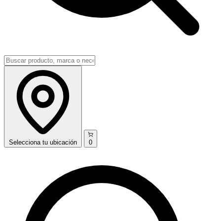
Selecciona
tu ubicación
0