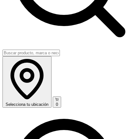
Selecciona
tu ubicación
0