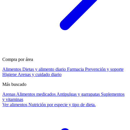
Compra por área
Alimentos
Dietas y alimento diario
Farmacia
Prevención y soporte
Higiene
Arenas y cuidado diario
Más buscado
Arenas
Alimentos medicados
Antipulgas y garrapatas
Suplementos
y vitaminas
Ver alimentos
Nutrición por especie y tipo de dieta.