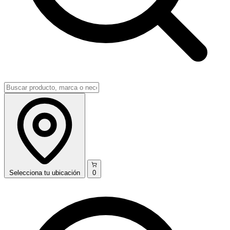
Selecciona
tu ubicación
0