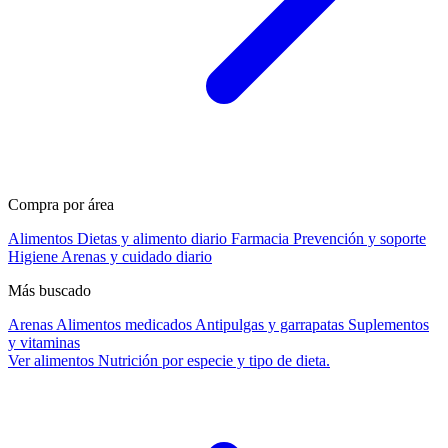
Compra por área
Alimentos
Dietas y alimento diario
Farmacia
Prevención y soporte
Higiene
Arenas y cuidado diario
Más buscado
Arenas
Alimentos medicados
Antipulgas y garrapatas
Suplementos
y vitaminas
Ver alimentos
Nutrición por especie y tipo de dieta.