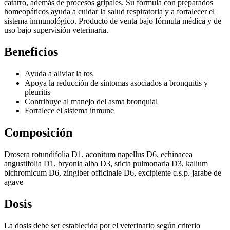
catarro, además de procesos gripales. Su fórmula con preparados
homeopáticos ayuda a cuidar la salud respiratoria y a fortalecer el
sistema inmunológico. Producto de venta bajo fórmula médica y de
uso bajo supervisión veterinaria.
Beneficios
Ayuda a aliviar la tos
Apoya la reducción de síntomas asociados a bronquitis y
pleuritis
Contribuye al manejo del asma bronquial
Fortalece el sistema inmune
Composición
Drosera rotundifolia D1, aconitum napellus D6, echinacea
angustifolia D1, bryonia alba D3, sticta pulmonaria D3, kalium
bichromicum D6, zingiber officinale D6, excipiente c.s.p. jarabe de
agave
Dosis
La dosis debe ser establecida por el veterinario según criterio