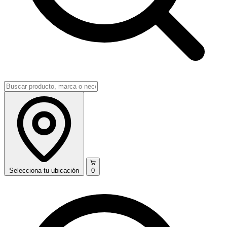
Selecciona
tu ubicación
0