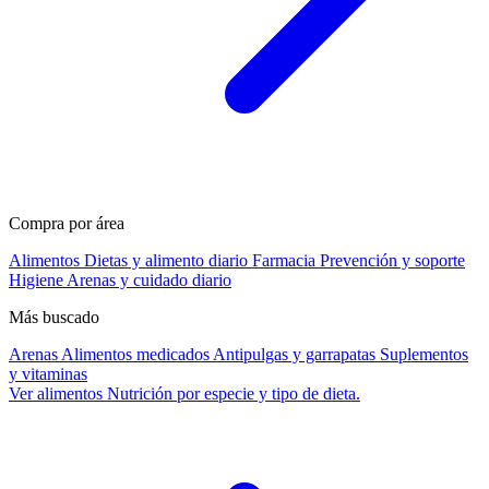
Compra por área
Alimentos
Dietas y alimento diario
Farmacia
Prevención y soporte
Higiene
Arenas y cuidado diario
Más buscado
Arenas
Alimentos medicados
Antipulgas y garrapatas
Suplementos
y vitaminas
Ver alimentos
Nutrición por especie y tipo de dieta.