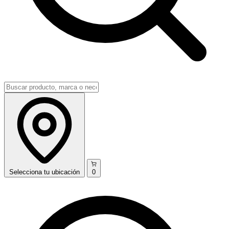
Selecciona
tu ubicación
0