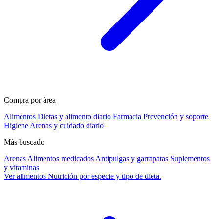
Compra por área
Alimentos
Dietas y alimento diario
Farmacia
Prevención y soporte
Higiene
Arenas y cuidado diario
Más buscado
Arenas
Alimentos medicados
Antipulgas y garrapatas
Suplementos
y vitaminas
Ver alimentos
Nutrición por especie y tipo de dieta.