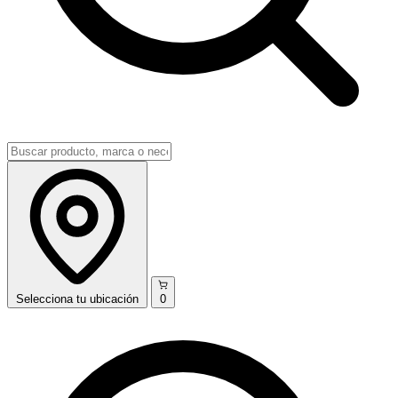
Selecciona
tu ubicación
0