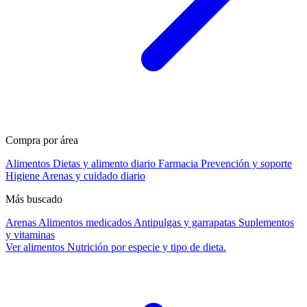
Compra por área
Alimentos
Dietas y alimento diario
Farmacia
Prevención y soporte
Higiene
Arenas y cuidado diario
Más buscado
Arenas
Alimentos medicados
Antipulgas y garrapatas
Suplementos
y vitaminas
Ver alimentos
Nutrición por especie y tipo de dieta.