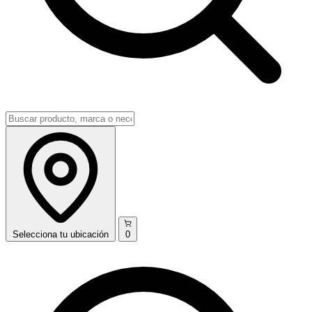
Selecciona
tu ubicación
0