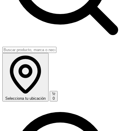
Selecciona
tu ubicación
0