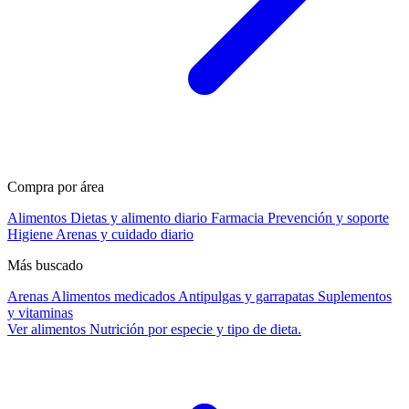
Compra por área
Alimentos
Dietas y alimento diario
Farmacia
Prevención y soporte
Higiene
Arenas y cuidado diario
Más buscado
Arenas
Alimentos medicados
Antipulgas y garrapatas
Suplementos
y vitaminas
Ver alimentos
Nutrición por especie y tipo de dieta.