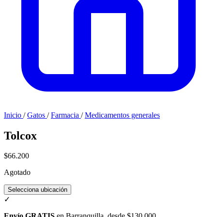
Inicio
/
Gatos
/
Farmacia
/
Medicamentos generales
Tolcox
$66.200
Agotado
Selecciona ubicación
✓
Envío GRATIS
en Barranquilla, desde $130.000