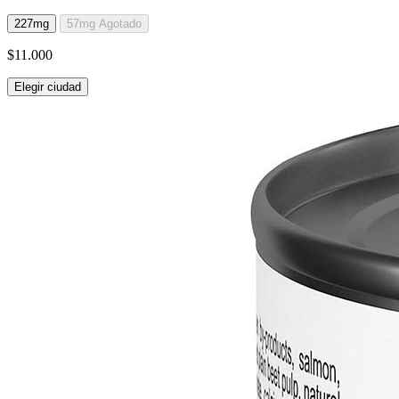
227mg
57mg
Agotado
$11.000
Elegir ciudad