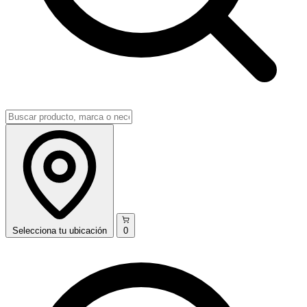
Selecciona
tu ubicación
0