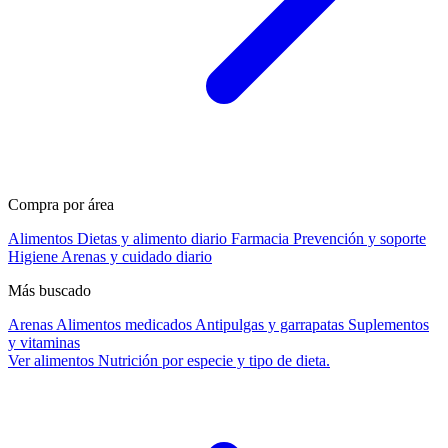
Compra por área
Alimentos
Dietas y alimento diario
Farmacia
Prevención y soporte
Higiene
Arenas y cuidado diario
Más buscado
Arenas
Alimentos medicados
Antipulgas y garrapatas
Suplementos
y vitaminas
Ver alimentos
Nutrición por especie y tipo de dieta.