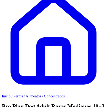
Inicio
/
Perros
/
Alimentos
/
Concentrados
Pro Plan Dog Adult Razas Medianas 10+3