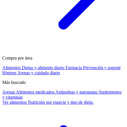
Compra por área
Alimentos
Dietas y alimento diario
Farmacia
Prevención y soporte
Higiene
Arenas y cuidado diario
Más buscado
Arenas
Alimentos medicados
Antipulgas y garrapatas
Suplementos
y vitaminas
Ver alimentos
Nutrición por especie y tipo de dieta.