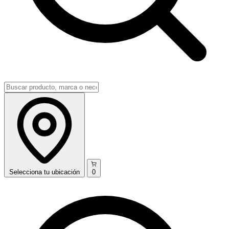
Selecciona
tu ubicación
0