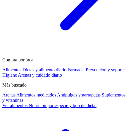
Compra por área
Alimentos
Dietas y alimento diario
Farmacia
Prevención y soporte
Higiene
Arenas y cuidado diario
Más buscado
Arenas
Alimentos medicados
Antipulgas y garrapatas
Suplementos
y vitaminas
Ver alimentos
Nutrición por especie y tipo de dieta.