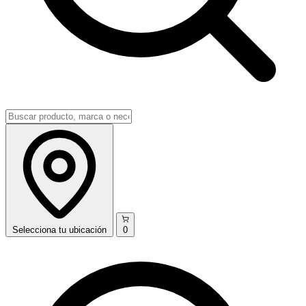
Selecciona
tu ubicación
0