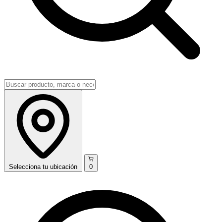
Selecciona
tu ubicación
0