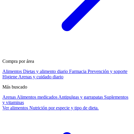
Compra por área
Alimentos
Dietas y alimento diario
Farmacia
Prevención y soporte
Higiene
Arenas y cuidado diario
Más buscado
Arenas
Alimentos medicados
Antipulgas y garrapatas
Suplementos
y vitaminas
Ver alimentos
Nutrición por especie y tipo de dieta.