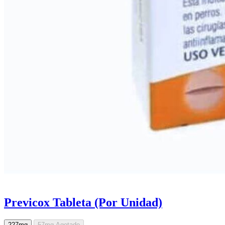
Previcox Tableta (Por Unidad)
227mg
57mg
Agotado