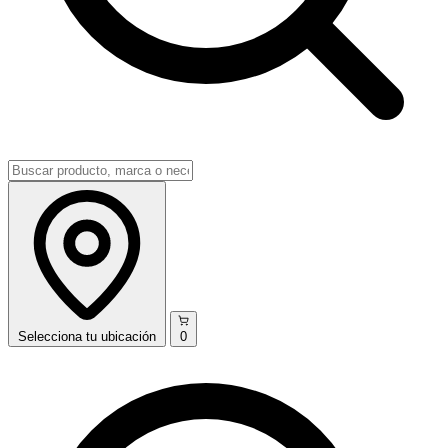
Selecciona
tu ubicación
0