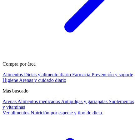
Compra por área
Alimentos
Dietas y alimento diario
Farmacia
Prevención y soporte
Higiene
Arenas y cuidado diario
Más buscado
Arenas
Alimentos medicados
Antipulgas y garrapatas
Suplementos
y vitaminas
Ver alimentos
Nutrición por especie y tipo de dieta.