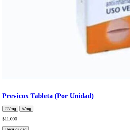
Previcox Tableta (Por Unidad)
227mg
57mg
$11.000
Elegir ciudad