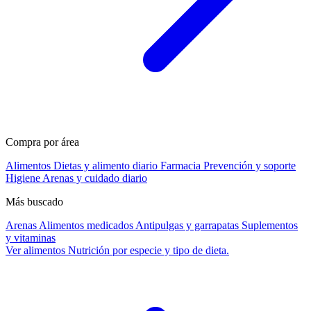
Compra por área
Alimentos
Dietas y alimento diario
Farmacia
Prevención y soporte
Higiene
Arenas y cuidado diario
Más buscado
Arenas
Alimentos medicados
Antipulgas y garrapatas
Suplementos
y vitaminas
Ver alimentos
Nutrición por especie y tipo de dieta.