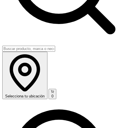
Selecciona
tu ubicación
0