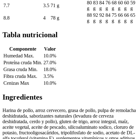
80
83
84
76
68
60
60
59
7.7
3.5
71 g
g
g
g
g
g
g
g
g
88
92
92
84
75
66
66
65
8.8
4
78 g
g
g
g
g
g
g
g
g
Tabla nutricional
Componente
Valor
Humedad Max.
10.0%
Proteína cruda Min.
27.0%
Grasa cruda Min.
18.0%
Fibra cruda Max.
3.5%
Cenizas Max
10.0%
Ingredientes
Harina de pollo, arroz cervecero, grasa de pollo, pulpa de remolacha
deshidratada, saborizantes naturales (levadura de cerveza
deshidratada, cerdo y pollo), gluten de trigo, arroz integral, maíz,
aceite vegetal, aceite de pescado, silicoaluminato sodico, cloruro de
potasio, fructooligosacáridos, tripolifosfato de sodio, acetato de DL-
alfa tocoferol (vitamina E), suplementos vitamínicos y otros aditivos