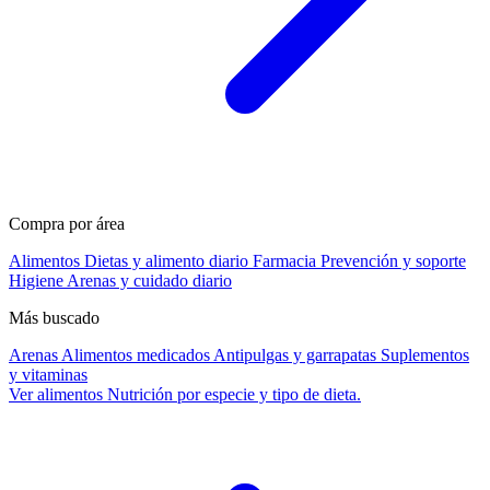
Compra por área
Alimentos
Dietas y alimento diario
Farmacia
Prevención y soporte
Higiene
Arenas y cuidado diario
Más buscado
Arenas
Alimentos medicados
Antipulgas y garrapatas
Suplementos
y vitaminas
Ver alimentos
Nutrición por especie y tipo de dieta.