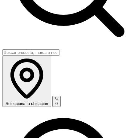
Selecciona
tu ubicación
0