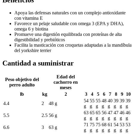
Beneficios
Apoya las defensas naturales con un complejo antioxidante
con vitamina E
Favorece un pelaje saludable con omega 3 (EPA y DHA),
omega 6 y biotina
Promueve una digestión equilibrada con proteínas de alta
digestibilidad y prebióticos
Facilita la masticación con croquetas adaptadas a la mandíbula
del yorkshire terrier
Cantidad a suministrar
Edad del
Peso objetivo del
cachorro en
perro adulto
meses
lb
kg
2
3
4
5
6
7
8
9
10
54
55
55
48
40
39
39
39
4.4
2
48 g
g
g
g
g
g
g
g
g
63
65
65
56
47
47
46
46
5.5
2.5
56 g
g
g
g
g
g
g
g
g
71
75
75
68
61
54
53
53
6.6
3
63 g
g
g
g
g
g
g
g
g