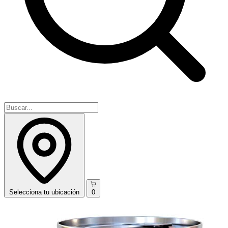
Selecciona
tu ubicación
0