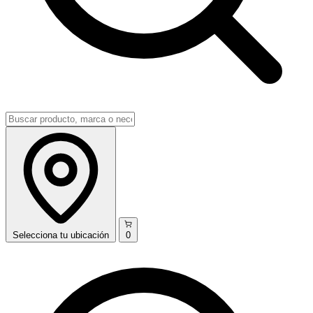
Selecciona
tu ubicación
0