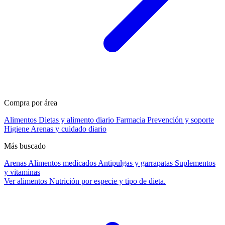
Compra por área
Alimentos
Dietas y alimento diario
Farmacia
Prevención y soporte
Higiene
Arenas y cuidado diario
Más buscado
Arenas
Alimentos medicados
Antipulgas y garrapatas
Suplementos
y vitaminas
Ver alimentos
Nutrición por especie y tipo de dieta.