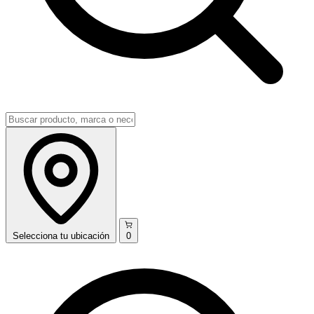
Selecciona
tu ubicación
0