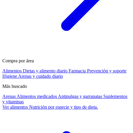
Compra por área
Alimentos
Dietas y alimento diario
Farmacia
Prevención y soporte
Higiene
Arenas y cuidado diario
Más buscado
Arenas
Alimentos medicados
Antipulgas y garrapatas
Suplementos
y vitaminas
Ver alimentos
Nutrición por especie y tipo de dieta.