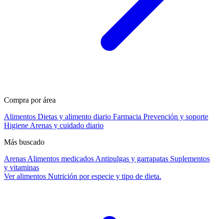
Compra por área
Alimentos
Dietas y alimento diario
Farmacia
Prevención y soporte
Higiene
Arenas y cuidado diario
Más buscado
Arenas
Alimentos medicados
Antipulgas y garrapatas
Suplementos
y vitaminas
Ver alimentos
Nutrición por especie y tipo de dieta.