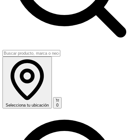
Selecciona
tu ubicación
0