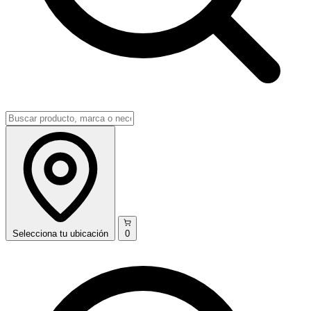
Selecciona
tu ubicación
0