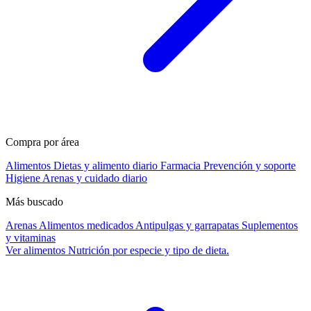
Compra por área
Alimentos
Dietas y alimento diario
Farmacia
Prevención y soporte
Higiene
Arenas y cuidado diario
Más buscado
Arenas
Alimentos medicados
Antipulgas y garrapatas
Suplementos
y vitaminas
Ver alimentos
Nutrición por especie y tipo de dieta.