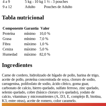
4 a 9
5 kg - 10 kg
1 ½ - 3 pouches
9 a 12
Adulto
Pouches de Adulto
Tabla nutricional
Componente
Garantía
Valor
Proteína
mínimo
10,0 %
Grasa
mínimo
7,0 %
Fibra
máximo
1,0 %
Ceniza
máximo
5,0 %
Humedad
máximo
82,0 %
Ingredientes
Carne de cordero, hidrolizado de hígado de pollo, harina de trigo,
aceite de pollo, proteína concentrada de soya, cloruro de sodio,
carragenina, polifosfato de sodio, ácido cítrico, goma guar,
carbonato de calcio, hierro quelado, sulfato ferroso, zinc quelado,
selenio quelado, cobre (básico cloruro y/o quelado), yodato de
calcio, vitaminas y micronutrientes (A, D3, E, complejo B, biotina,
K3, entre otras), aceite de romero, color caramelo.