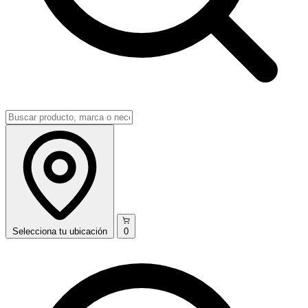
Selecciona
tu ubicación
0