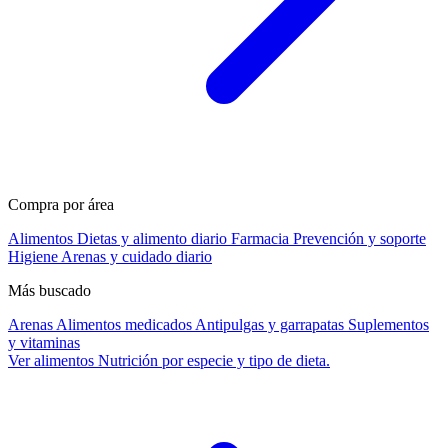
Compra por área
Alimentos
Dietas y alimento diario
Farmacia
Prevención y soporte
Higiene
Arenas y cuidado diario
Más buscado
Arenas
Alimentos medicados
Antipulgas y garrapatas
Suplementos
y vitaminas
Ver alimentos
Nutrición por especie y tipo de dieta.