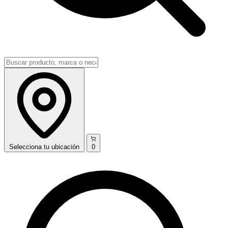
Selecciona
tu ubicación
0